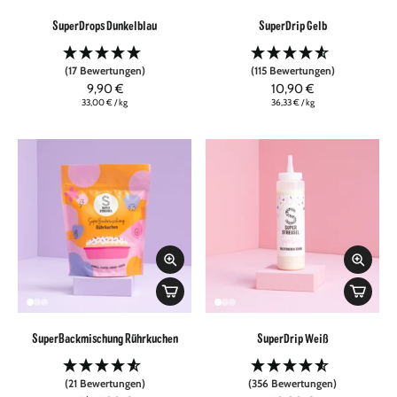
SuperDrops Dunkelblau
SuperDrip Gelb
(17 Bewertungen)
(115 Bewertungen)
9,90 €
10,90 €
33,00 €
/
kg
36,33 €
/
kg
SuperBackmischung Rührkuchen
SuperDrip Weiß
(21 Bewertungen)
(356 Bewertungen)