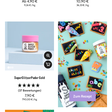
Ab 4,90 €
10,90 €
11,26 €
/
kg
36,33 €
/
kg
SuperGlitzerPuder Gold
(37 Bewertungen)
7,90 €
Zum Rezept
790,00 €
/
kg