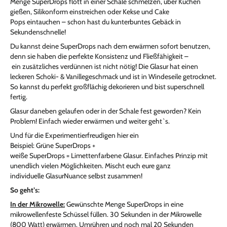
Menge SuperDrops flott in einer Schale schmelzen, über Kuchen
gießen, Silikonform einstreichen oder Kekse und Cake
Pops eintauchen – schon hast du kunterbuntes Gebäck in
Sekundenschnelle!
Du kannst deine SuperDrops nach dem erwärmen sofort benutzen,
denn sie haben die perfekte Konsistenz und Fließfähigkeit –
ein zusätzliches verdünnen ist nicht nötig! Die Glasur hat einen
leckeren Schoki- & Vanillegeschmack und ist in Windeseile getrocknet.
So kannst du perfekt großflächig dekorieren und bist superschnell
fertig.
Glasur daneben gelaufen oder in der Schale fest geworden? Kein
Problem! Einfach wieder erwärmen und weiter geht`s.
Und f
ür die
Experimentierfreudigen hier ein
Beispiel: Grüne SuperDrops +
weiße SuperDrops = Limettenfarbene Glasur. Einfaches Prinzip mit
unendlich vielen Möglichkeiten. Mischt euch eure ganz
individuelle GlasurNuance selbst zusammen!
So geht’s:
In der Mikrowelle:
Gewünschte Menge SuperDrops in eine
mikrowellenfeste Schüssel füllen. 30 Sekunden in der Mikrowelle
(800 Watt) erwärmen. Umrühren und noch mal 20 Sekunden