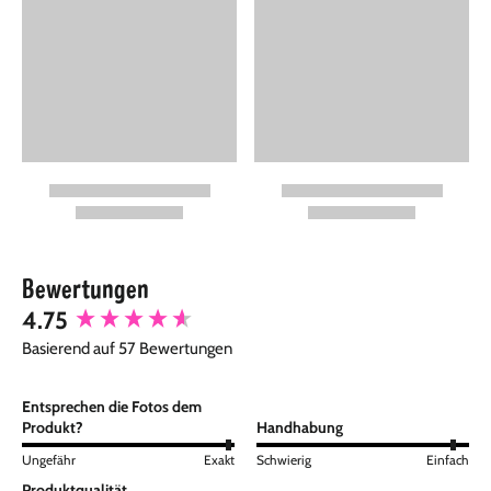
Bewertungen
New content loaded
4.75
Basierend auf 57 Bewertungen
Entsprechen die Fotos dem
Produkt?
Handhabung
Ungefähr
Exakt
Schwierig
Einfach
Produktqualität